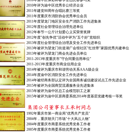
2010年渝中区体彩杯春季登山比赛参与奖
2010年评为渝中区优秀非公经济企业
2011年建党90周年合唱比赛三等奖
2011年度重庆市消防协会优秀单位会员
2011年度望龙门地区安全生产消防工作先进集体
2012年度社会管理综合治理先进单位
2012年奉节一公斤计划爱心义买荣誉奖牌
2012年度"创先争优"活动中评为"五个好"党组织
2013年度社会管理综合治理及安全工作先进单位
2013年被评为望龙门街道湖广会馆社区"红丝带"家园优秀共建单位
2013年被评为望龙门商会先进会员单位
2011-2013年度重庆市"守合同重信用单位"
2011-2013年度重庆市商业信用企业
2014年被评为重庆市和谐劳动关系AAA级企业
2014年度渝中区消防安全工作先进单位
2014年被经商务部认定评为全国商务诚信建设试点工作先进企业
2015年被评为全国商贸流通服务业先进集体
2015年被评为渝中区总工会模范职工之家
2015年被评为渝中区原商委系统2014年度基层党建考核一等奖
1992年重庆市第一商业局"优秀共产党员"
2004年，重庆朝天门市场"十大风云人物"
2004年度重庆市商委系统优秀党务工作者
2005年度重庆市商委系统优秀党务工作者