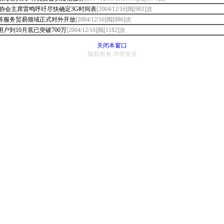
M协会主席雷鸣呼吁尽快确定3G时间表
[2004/12/16]阅[901]次
等服务贸易领域正式对外开放
[2004/12/16]阅[886]次
户到10月底已突破700万
[2004/12/16]阅[1182]次
关闭本窗口
版权所有:华华实业