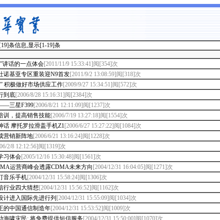
9]条信息,显示[1-19]条
一”讲话的一点体会
[2011/11/9 15:33:41]阅[354]次
社诺基亚专区重装迎N9首发
[2011/9/2 13:08:59]阅[318]次
节” 积极做好市场供应工作
[2009/9/27 15:34:51]阅[572]次
行到底
[2006/8/28 15:16:31]阅[2384]次
—三星F399
[2006/8/21 12:11:09]阅[1237]次
培训，提高销售技能
[2006/7/19 13:27:18]阅[1554]次
神话 摩托罗拉滑盖手机Z1
[2006/6/27 15:27:22]阅[1084]次
成营销新阵地
[2006/6/21 13:16:24]阅[1228]次
06/2/8 12:12:56]阅[1319]次
学习体会
[2005/12/16 15:30:48]阅[1561]次
DMA运营商峰会透露CDMA未来方向
[2004/12/31 16:04:05]阅[1271]次
主打音乐手机
[2004/12/31 15:58:24]阅[1306]次
通信行业四大猜想
[2004/12/31 15:56:52]阅[1162]次
设计进入国际先进行列
[2004/12/31 15:55:09]阅[1034]次
真正的中国通信制造年
[2004/12/31 15:53:52]阅[1009]次
助海啸灾民: 将免费提供短信服务
[2004/12/31 15:50:00]阅[1070]次