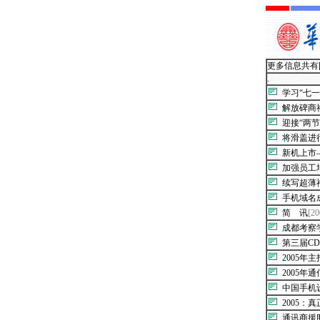
更多信息共有[1
.
学习“七
解放碑商
迎接“两
将滑盖进
新机上市—
加强员工
续写超薄
手机域名
简 讯
[20
成都考察
第三届C
2005年
2005年
中国手机
2005：
通讯商援